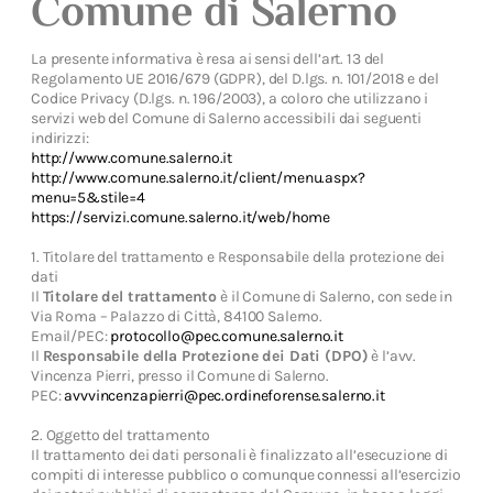
Comune di Salerno
La presente informativa è resa ai sensi dell’art. 13 del
Regolamento UE 2016/679 (GDPR), del D.lgs. n. 101/2018 e del
Codice Privacy (D.lgs. n. 196/2003), a coloro che utilizzano i
servizi web del Comune di Salerno accessibili dai seguenti
indirizzi:
http://www.comune.salerno.it
http://www.comune.salerno.it/client/menu.aspx?
menu=5&stile=4
https://servizi.comune.salerno.it/web/home
1. Titolare del trattamento e Responsabile della protezione dei
dati
Il
Titolare del trattamento
è il Comune di Salerno, con sede in
Via Roma – Palazzo di Città, 84100 Salerno.
Email/PEC:
protocollo@pec.comune.salerno.it
Il
Responsabile della Protezione dei Dati (DPO)
è l’avv.
Vincenza Pierri, presso il Comune di Salerno.
PEC:
avvvincenzapierri@pec.ordineforense.salerno.it
2. Oggetto del trattamento
Il trattamento dei dati personali è finalizzato all’esecuzione di
compiti di interesse pubblico o comunque connessi all’esercizio