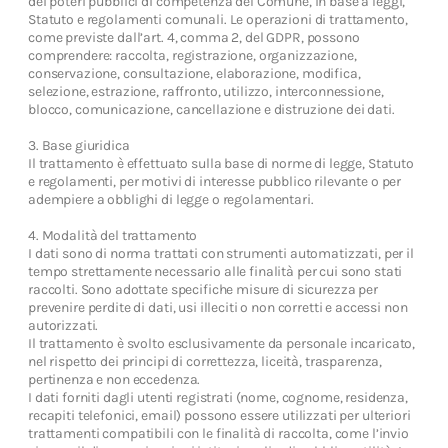
dei poteri pubblici di competenza del Comune, in base a leggi,
Statuto e regolamenti comunali. Le operazioni di trattamento,
come previste dall’art. 4, comma 2, del GDPR, possono
comprendere: raccolta, registrazione, organizzazione,
conservazione, consultazione, elaborazione, modifica,
selezione, estrazione, raffronto, utilizzo, interconnessione,
blocco, comunicazione, cancellazione e distruzione dei dati.
3. Base giuridica
Il trattamento è effettuato sulla base di norme di legge, Statuto
e regolamenti, per motivi di interesse pubblico rilevante o per
adempiere a obblighi di legge o regolamentari.
4. Modalità del trattamento
I dati sono di norma trattati con strumenti automatizzati, per il
tempo strettamente necessario alle finalità per cui sono stati
raccolti. Sono adottate specifiche misure di sicurezza per
prevenire perdite di dati, usi illeciti o non corretti e accessi non
autorizzati.
Il trattamento è svolto esclusivamente da personale incaricato,
nel rispetto dei principi di correttezza, liceità, trasparenza,
pertinenza e non eccedenza.
I dati forniti dagli utenti registrati (nome, cognome, residenza,
recapiti telefonici, email) possono essere utilizzati per ulteriori
trattamenti compatibili con le finalità di raccolta, come l’invio