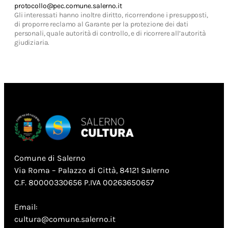
protocollo@pec.comune.salerno.it
Gli interessati hanno inoltre diritto, ricorrendone i presupposti,
di proporre reclamo al Garante per la protezione dei dati
personali, quale autorità di controllo, e di ricorrere all’autorità
giudiziaria.
Comune di Salerno
Via Roma – Palazzo di Città, 84121 Salerno
C.F. 80000330656 P.IVA 00263650657
Email:
cultura@comune.salerno.it