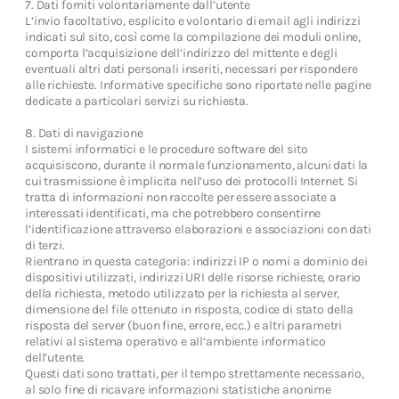
7. Dati forniti volontariamente dall’utente
L’invio facoltativo, esplicito e volontario di email agli indirizzi
indicati sul sito, così come la compilazione dei moduli online,
comporta l’acquisizione dell’indirizzo del mittente e degli
eventuali altri dati personali inseriti, necessari per rispondere
alle richieste. Informative specifiche sono riportate nelle pagine
dedicate a particolari servizi su richiesta.
8. Dati di navigazione
I sistemi informatici e le procedure software del sito
acquisiscono, durante il normale funzionamento, alcuni dati la
cui trasmissione è implicita nell’uso dei protocolli Internet. Si
tratta di informazioni non raccolte per essere associate a
interessati identificati, ma che potrebbero consentirne
l’identificazione attraverso elaborazioni e associazioni con dati
di terzi.
Rientrano in questa categoria: indirizzi IP o nomi a dominio dei
dispositivi utilizzati, indirizzi URI delle risorse richieste, orario
della richiesta, metodo utilizzato per la richiesta al server,
dimensione del file ottenuto in risposta, codice di stato della
risposta del server (buon fine, errore, ecc.) e altri parametri
relativi al sistema operativo e all’ambiente informatico
dell’utente.
Questi dati sono trattati, per il tempo strettamente necessario,
al solo fine di ricavare informazioni statistiche anonime