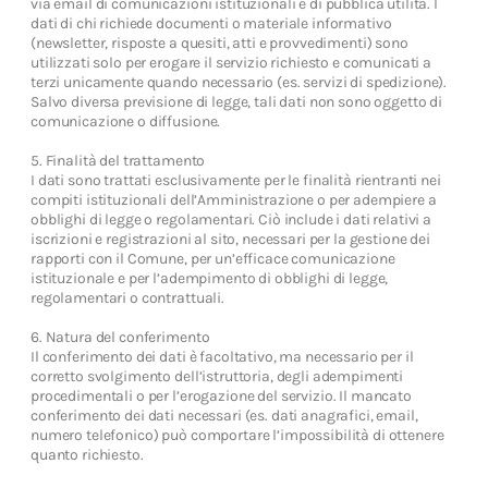
via email di comunicazioni istituzionali e di pubblica utilità. I
dati di chi richiede documenti o materiale informativo
(newsletter, risposte a quesiti, atti e provvedimenti) sono
utilizzati solo per erogare il servizio richiesto e comunicati a
terzi unicamente quando necessario (es. servizi di spedizione).
Salvo diversa previsione di legge, tali dati non sono oggetto di
comunicazione o diffusione.
5. Finalità del trattamento
I dati sono trattati esclusivamente per le finalità rientranti nei
compiti istituzionali dell’Amministrazione o per adempiere a
obblighi di legge o regolamentari. Ciò include i dati relativi a
iscrizioni e registrazioni al sito, necessari per la gestione dei
rapporti con il Comune, per un’efficace comunicazione
istituzionale e per l’adempimento di obblighi di legge,
regolamentari o contrattuali.
6. Natura del conferimento
Il conferimento dei dati è facoltativo, ma necessario per il
corretto svolgimento dell’istruttoria, degli adempimenti
procedimentali o per l’erogazione del servizio. Il mancato
conferimento dei dati necessari (es. dati anagrafici, email,
numero telefonico) può comportare l’impossibilità di ottenere
quanto richiesto.