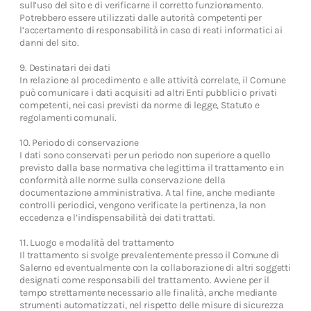
sull’uso del sito e di verificarne il corretto funzionamento.
Potrebbero essere utilizzati dalle autorità competenti per
l’accertamento di responsabilità in caso di reati informatici ai
danni del sito.
9. Destinatari dei dati
In relazione al procedimento e alle attività correlate, il Comune
può comunicare i dati acquisiti ad altri Enti pubblici o privati
competenti, nei casi previsti da norme di legge, Statuto e
regolamenti comunali.
10. Periodo di conservazione
I dati sono conservati per un periodo non superiore a quello
previsto dalla base normativa che legittima il trattamento e in
conformità alle norme sulla conservazione della
documentazione amministrativa. A tal fine, anche mediante
controlli periodici, vengono verificate la pertinenza, la non
eccedenza e l’indispensabilità dei dati trattati.
11. Luogo e modalità del trattamento
Il trattamento si svolge prevalentemente presso il Comune di
Salerno ed eventualmente con la collaborazione di altri soggetti
designati come responsabili del trattamento. Avviene per il
tempo strettamente necessario alle finalità, anche mediante
strumenti automatizzati, nel rispetto delle misure di sicurezza