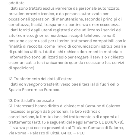
adottate.
I dati sono trattati esclusivamente da personale autorizzato,
prevalentemente tecnico, o da persone autorizzate per
occasionali operazioni di manutenzione, secondo i principi di
correttezza, liceità, trasparenza, pertinenza e non eccedenza.
I dati forniti dagli utenti registrati o che utilizzano i servizi del
sito (nome, cognome, residenza, recapiti telefonici, email)
possono essere usati per ulteriori trattamenti compatibili con le
finalità di raccolta, come l’invio di comunicazioni istituzionali e
di pubblica utilità. I dati di chi richiede documenti o materiale
informativo sono utilizzati solo per erogare il servizio richiesto
e comunicati a terzi unicamente quando necessario (es. servizi
di spedizione).
12. Trasferimento dei dati all’estero
I dati non vengono trasferiti verso paesi terzi al di fuori dello
Spazio Economico Europeo.
13. Diritti dell’interessato
Gli interessati hanno diritto di chiedere al Comune di Salerno
l’accesso ai propri dati personali, la loro rettifica o
cancellazione, la limitazione del trattamento o di opporsi al
trattamento (artt. 15 e seguenti del Regolamento UE 2016/679).
L’istanza può essere presentata al Titolare: Comune di Salerno,
Via Roma – Palazzo di Città, 84100 — PEC: