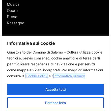
Musica
Opera
Prosa
Rassegne
Salerno
Informativa sui cookie
Personaggi
Questo sito del Comune di Salerno – Cultura utilizza cookie
Enogastronomia
tecnici e, previo consenso, cookie analitici e di terze parti
Mobilità a Salerno
per migliorare l’esperienza di navigazione e per servizi
Luoghi nei Dintorni
come mappe e video incorporati. Per maggiori informazioni
Link utili
consulta la
Cookie Policy
e l’
Informativa privacy
.
Accetta tutti
Personalizza
© 2026 Comune di Salerno – Tutti i diritti riservati