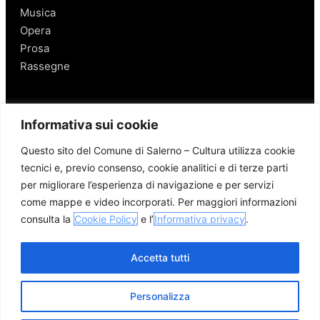
Musica
Opera
Prosa
Rassegne
Salerno
Informativa sui cookie
Personaggi
Questo sito del Comune di Salerno – Cultura utilizza cookie
Enogastronomia
tecnici e, previo consenso, cookie analitici e di terze parti
Mobilità a Salerno
per migliorare l’esperienza di navigazione e per servizi
Luoghi nei Dintorni
come mappe e video incorporati. Per maggiori informazioni
Link utili
consulta la
Cookie Policy
e l’
Informativa privacy
.
Accetta tutti
Personalizza
© 2026 Comune di Salerno – Tutti i diritti riservati