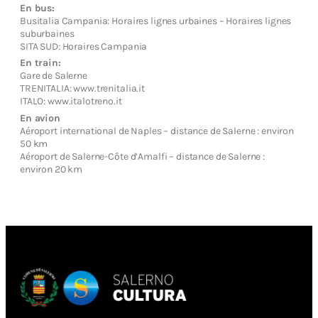
En bus:
Busitalia Campania: Horaires lignes urbaines – Horaires lignes
suburbaines
SITA SUD: Horaires Campania
En train:
Gare de Salerne
TRENITALIA: www.trenitalia.it
ITALO: www.italotreno.it
En avion
Aéroport international de Naples – distance de Salerne : environ
50 km
Aéroport de Salerne-Côte d’Amalfi – distance de Salerne :
environ 20 km