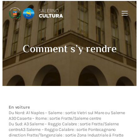
Comment s’y rendre
En voiture
Du Nord: A1 Naples – Salerne : sortie Vietri sul Mare ou Salerne
A30 Caserte – Rome : sortie Fratte/Salerne centre
Du Sud: A3 Salerne – Reggio Calabre : sortie Fratte/Salerne
centreA3 Salerne – Reggio Calabre : sortie Pontecagnano
direction Fratte/Tangenziale : sortie Zona Industriale à Fratte