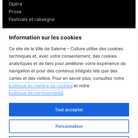
Opéra
Prose
Festivals et rassegne
Salerno
Information sur les cookies
Ce site de la Ville de Salerne – Culture utilise des cookies
Personnages
techniques et, avec votre consentement, des cookies
Gastronomie et vins
analytiques et de tiers pour améliorer votre expérience de
Mobilité à Salerne
navigation et pour des contenus intégrés tels que des
Lieux aux alentours
cartes et des vidéos. Pour en savoir plus, consultez notre
Liens utiles
politique en matière de cookies
et notre
politique de confidentialité
.
Tout accepter
© 2026 Comune di Salerno – Tous droits réservés
Personnaliser
Crédits
Politique de confidentialité