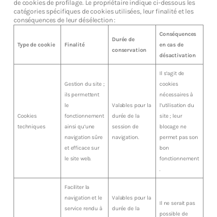
de cookies de profilage. Le propriétaire indique ci-dessous les
catégories spécifiques de cookies utilisées, leur finalité et les
conséquences de leur désélection :
Conséquences
Durée de
Type de cookie
Finalité
en cas de
conservation
désactivation
Il s’agit de
Gestion du site ;
cookies
ils permettent
nécessaires à
le
Valables pour la
l’utilisation du
Cookies
fonctionnement
durée de la
site ; leur
techniques
ainsi qu’une
session de
blocage ne
navigation sûre
navigation.
permet pas son
et efficace sur
bon
le site web.
fonctionnement
.
Faciliter la
navigation et le
Valables pour la
Il ne serait pas
service rendu à
durée de la
possible de