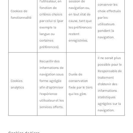
l’utilisateur, en
session de
conserver les
fonction de
navigation ou,
Cookies de
choix effectués
critères choisis
en tout état de
fonctionnalité
par les
par celui-ci (par
cause, tant que
utilisateurs
exemple la
les préférences
pendant la
langue ou
restent
navigation.
certaines
enregistrées.
préférences).
Il ne serait plus
Recueillir des
possible pour le
informations de
Responsable de
navigation sous
Durée de
traitement
Cookies
forme agrégée
conservation
d’obtenir des
analytics
afin d’optimiser
fixée par le tiers
informations
l’expérience
qui les gère.
statistiques
utilisateur et les
agrégées sur la
services offerts.
navigation.