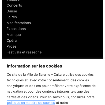
Concerts
Danse
Foires
Manifestations
Expositions
Musique
Opéra
Prose
Festivals et rassegne
Salerno
Information sur les cookies
Ce site de la Ville de Salerne – Culture utilise des cookies
Personnages
techniques et, avec votre consentement, des cookies
Gastronomie et vins
analytiques et de tiers pour améliorer votre expérience de
Mobilité à Salerne
navigation et pour des contenus intégrés tels que des
Lieux aux alentours
cartes et des vidéos. Pour en savoir plus, consultez notre
Liens utiles
politique en matière de cookies
et notre