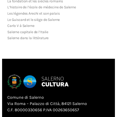
La fondation et les siècles romains
L’histoire de l’école de médecine de Salerne
Les légendes Arechi et son palais
Le Guiscard et le siège de Salerne
Carlo V à Salerne
Salerne capitale de l’Italie
Salerne dans la littérature
Comune di Salerno
Via Roma – Palazzo di Città, 84121 Salerno
C.F. 80000330656 P.IVA 00263650657