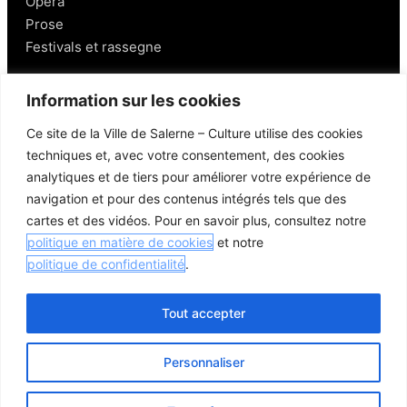
Opéra
Prose
Festivals et rassegne
Salerno
Information sur les cookies
Ce site de la Ville de Salerne – Culture utilise des cookies
Personnages
techniques et, avec votre consentement, des cookies
Gastronomie et vins
analytiques et de tiers pour améliorer votre expérience de
Mobilité à Salerne
navigation et pour des contenus intégrés tels que des
Lieux aux alentours
cartes et des vidéos. Pour en savoir plus, consultez notre
Liens utiles
politique en matière de cookies
et notre
politique de confidentialité
.
Tout accepter
© 2026 Comune di Salerno – Tous droits réservés
Personnaliser
Crédits
Politique de confidentialité
Politique en matière de cookies