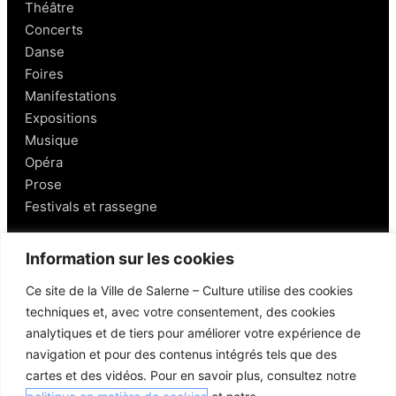
Théâtre
Concerts
Danse
Foires
Manifestations
Expositions
Musique
Opéra
Prose
Festivals et rassegne
Salerno
Information sur les cookies
Ce site de la Ville de Salerne – Culture utilise des cookies
Personnages
techniques et, avec votre consentement, des cookies
Gastronomie et vins
analytiques et de tiers pour améliorer votre expérience de
Mobilité à Salerne
navigation et pour des contenus intégrés tels que des
Lieux aux alentours
cartes et des vidéos. Pour en savoir plus, consultez notre
Liens utiles