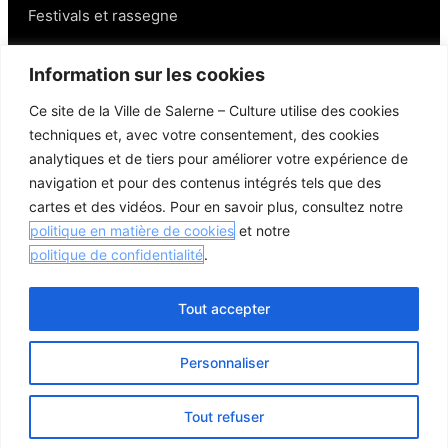
Festivals et rassegne
Salerno
Information sur les cookies
Ce site de la Ville de Salerne – Culture utilise des cookies
Personnages
techniques et, avec votre consentement, des cookies
Gastronomie et vins
analytiques et de tiers pour améliorer votre expérience de
Mobilité à Salerne
navigation et pour des contenus intégrés tels que des
Lieux aux alentours
cartes et des vidéos. Pour en savoir plus, consultez notre
Liens utiles
politique en matière de cookies
et notre
politique de confidentialité
.
Tout accepter
© 2026 Comune di Salerno – Tous droits réservés
Personnaliser
Crédits
Politique de confidentialité
Politique en matière de cookies
Tout refuser
Ouvrir 