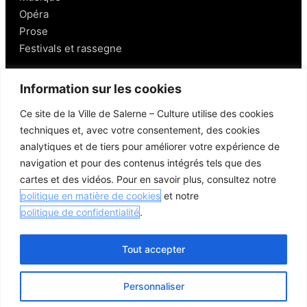
Opéra
Prose
Festivals et rassegne
Salerno
Information sur les cookies
Ce site de la Ville de Salerne – Culture utilise des cookies
Personnages
techniques et, avec votre consentement, des cookies
Gastronomie et vins
analytiques et de tiers pour améliorer votre expérience de
Mobilité à Salerne
navigation et pour des contenus intégrés tels que des
Lieux aux alentours
cartes et des vidéos. Pour en savoir plus, consultez notre
Liens utiles
politique en matière de cookies
et notre
politique de confidentialité
.
Tout accepter
© 2026 Comune di Salerno – Tous droits réservés
Personnaliser
Crédits
Politique de confidentialité