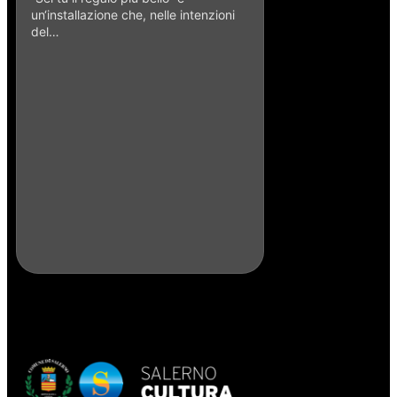
un‘installazione che, nelle intenzioni
del…
Pulcinella e topo
Caruso – 2016
Il lavoro dell’artista
ceramica Enzo Carus
spesso…