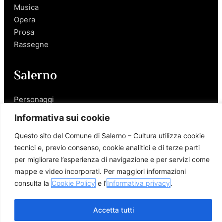
Musica
Opera
Prosa
Rassegne
Salerno
Personaggi
Enogastronomia
Informativa sui cookie
Mobilità a Salerno
Questo sito del Comune di Salerno – Cultura utilizza cookie
Luoghi nei Dintorni
tecnici e, previo consenso, cookie analitici e di terze parti
Link utili
per migliorare l’esperienza di navigazione e per servizi come
mappe e video incorporati. Per maggiori informazioni
consulta la
Cookie Policy
e l’
Informativa privacy
.
Accetta tutti
© 2026 Comune di Salerno – Tutti i diritti riservati