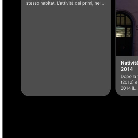
stesso habitat. L’attività dei primi, nel…
Nativit
2014
Dopo la
(2012) e
2014 il…