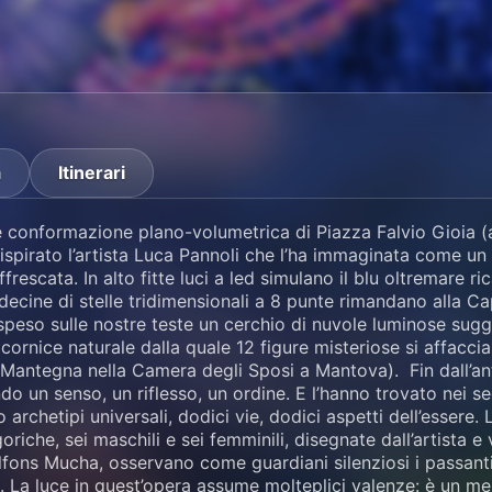
a
Itinerari
e conformazione plano-volumetrica di Piazza Falvio Gioia (a
 ispirato l’artista Luca Pannoli che l’ha immaginata come u
ffrescata. In alto fitte luci a led simulano il blu oltremare ri
e decine di stelle tridimensionali a 8 punte rimandano alla C
peso sulle nostre teste un cerchio di nuvole luminose sugge
 cornice naturale dalla quale 12 figure misteriose si affaccia
 Mantegna nella Camera degli Sposi a Mantova). Fin dall’an
ndo un senso, un riflesso, un ordine. E l’hanno trovato nei se
 archetipi universali, dodici vie, dodici aspetti dell’essere. 
goriche, sei maschili e sei femminili, disegnate dall’artista e 
fons Mucha, osservano come guardiani silenziosi i passanti 
 La luce in quest’opera assume molteplici valenze: è un me