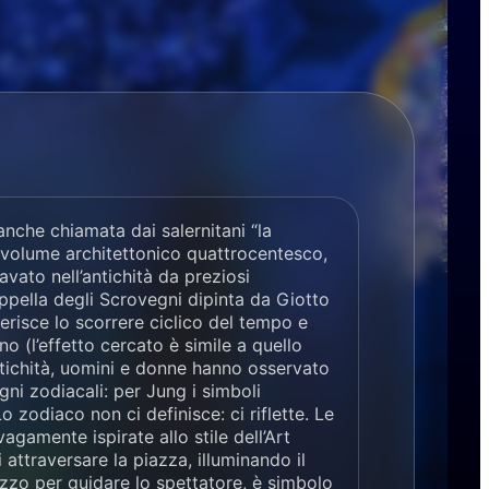
nche chiamata dai salernitani “la
n volume architettonico quattrocentesco,
cavato nell’antichità da preziosi
appella degli Scrovegni dipinta da Giotto
risce lo scorrere ciclico del tempo e
no (l’effetto cercato è simile a quello
tichità, uomini e donne hanno osservato
gni zodiacali: per Jung i simboli
Lo zodiaco non ci definisce: ci riflette. Le
vagamente ispirate allo stile dell’Art
attraversare la piazza, illuminando il
zzo per guidare lo spettatore, è simbolo