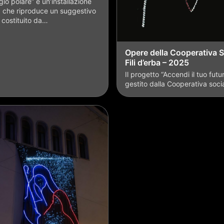
io polare” è un’installazione
 che riproduce un suggestivo
 costituito da…
Opere della Cooperativa S
Fili d’erba – 2025
Il progetto “Accendi il tuo futu
gestito dalla Cooperativa socia