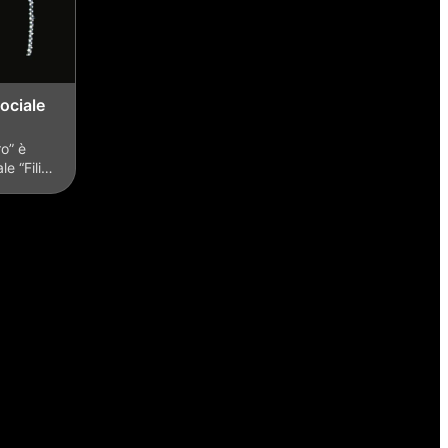
ociale
ro” è
le “Fili…