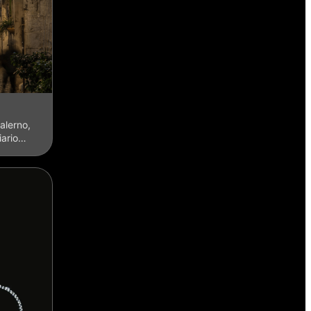
Salerno,
iario…