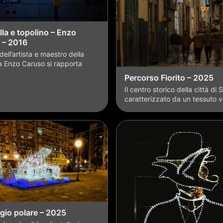
lla e topolino – Enzo
 – 2016
 dell’artista e maestro della
 Enzo Caruso si rapporta
…
Percorso Fiorito – 2025
Il centro storico della città di 
caratterizzato da un tessuto v
gio polare – 2025