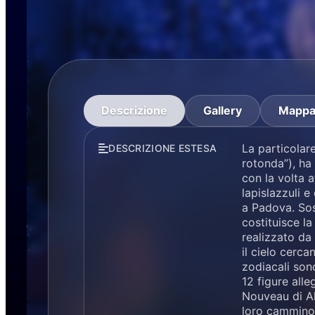
Descrizione
Gallery
Mapp
La particolar
DESCRIZIONE ESTESA
rotonda”), ha
con la volta a
lapislazzuli 
a Padova. Sos
costituisce la
realizzato da
il cielo cerca
zodiacali sono
12 figure alle
Nouveau di Al
loro cammino.