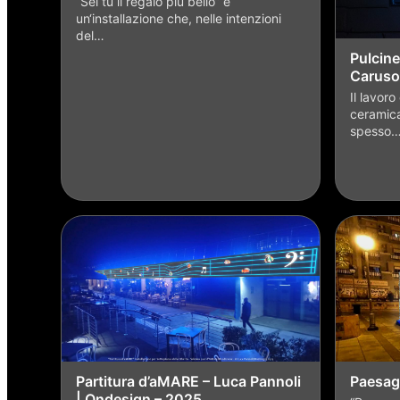
“Sei tu il regalo più bello” è
un‘installazione che, nelle intenzioni
del…
Pulcine
Caruso
Il lavoro
ceramica
spesso
Partitura d’aMARE – Luca Pannoli
Paesag
| Ondesign – 2025