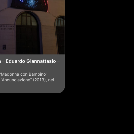
à – Eduardo Giannattasio –
 “Madonna con Bambino”
 “Annunciazione” (2013), nel