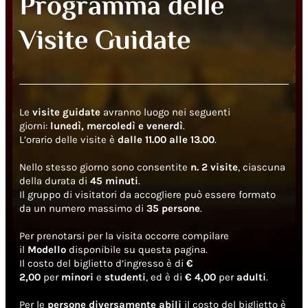
Programma delle
Visite Guidate
Le
visite guidate
avranno luogo nei seguenti
giorni:
lunedì, mercoledì e venerdì
.
L’orario delle visite è
dalle 11.00 alle 13.00
.
Nello stesso giorno sono consentite
n. 2 visite
, ciascuna
della durata di
45 minuti
.
​Il gruppo di visitatori da accogliere può essere formato
da un numero massimo di
35 persone
.
Per prenotarsi per la visita occorre compilare
il
Modello
disponibile su questa pagina.
Il costo del biglietto d’ingresso è di
€
2,00
per
minori
e
studenti
, ed è di
€ 4,00
per
adulti
.
Per le
persone diversamente abili
il costo del biglietto è