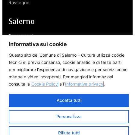
Rassegne
Salerno
Personaggi
Enogastronomia
Informativa sui cookie
Mobilità a Salerno
Questo sito del Comune di Salerno – Cultura utilizza cookie
Luoghi nei Dintorni
tecnici e, previo consenso, cookie analitici e di terze parti
Link utili
per migliorare l’esperienza di navigazione e per servizi come
mappe e video incorporati. Per maggiori informazioni
consulta la
Cookie Policy
e l’
Informativa privacy
.
Accetta tutti
© 2026 Comune di Salerno – Tutti i diritti riservati
Credits
Privacy Policy
Cookie Policy
Personalizza
Rifiuta tutti
Apri m