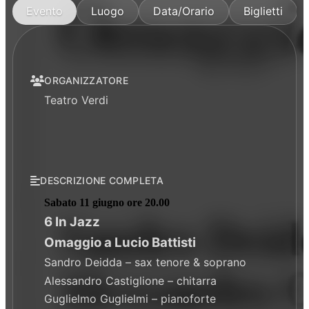
Evento
Luogo
Data/Orario
Biglietti
ORGANIZZATORE
Teatro Verdi
DESCRIZIONE COMPLETA
Sabato 11 giugno ore 20.00
6 In Jazz
Omaggio a Lucio Battisti
Sandro Deidda – sax tenore & soprano
Alessandro Castiglione – chitarra
Guglielmo Guglielmi – pianoforte