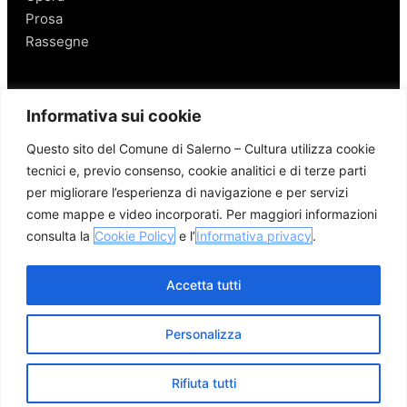
Prosa
Rassegne
Salerno
Informativa sui cookie
Personaggi
Questo sito del Comune di Salerno – Cultura utilizza cookie
Enogastronomia
tecnici e, previo consenso, cookie analitici e di terze parti
Mobilità a Salerno
per migliorare l’esperienza di navigazione e per servizi
Luoghi nei Dintorni
come mappe e video incorporati. Per maggiori informazioni
Link utili
consulta la
Cookie Policy
e l’
Informativa privacy
.
Accetta tutti
Personalizza
© 2026 Comune di Salerno – Tutti i diritti riservati
Credits
Privacy Policy
Cookie Policy
Rifiuta tutti
Apri me