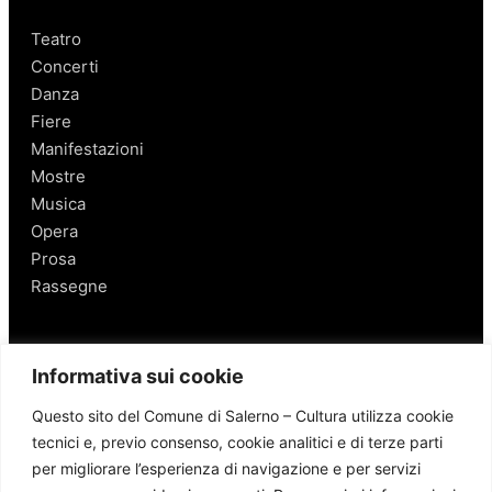
Teatro
Concerti
Danza
Fiere
Manifestazioni
Mostre
Musica
Opera
Prosa
Rassegne
Salerno
Informativa sui cookie
Personaggi
Questo sito del Comune di Salerno – Cultura utilizza cookie
Enogastronomia
tecnici e, previo consenso, cookie analitici e di terze parti
Mobilità a Salerno
per migliorare l’esperienza di navigazione e per servizi
Luoghi nei Dintorni