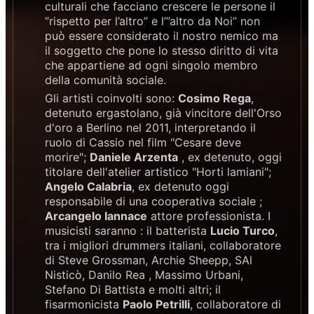
culturali che facciano crescere le persone il
“rispetto per l’altro” e l’”altro da Noi” non
può essere considerato il nostro nemico ma
il soggetto che pone lo stesso diritto di vita
che appartiene ad ogni singolo membro
della comunità sociale.
Gli artisti coinvolti sono:
Cosimo Rega
,
detenuto ergastolano, già vincitore dell'Orso
d'oro a Berlino nel 2011, interpretando il
ruolo di Cassio nel film "Cesare deve
morire";
Daniele Arzenta
, ex detenuto, oggi
titolare dell'atelier artistico "Horti lamiani";
Angelo Calabria
, ex detenuto oggi
responsabile di una cooperativa sociale ;
Arcangelo Iannace
attore professionista. I
musicisti saranno : il batterista
Lucio Turco
,
tra i migliori drummers italiani, collaboratore
di Steve Grossman, Archie Sheepp, SAl
Nisticò, Danilo Rea , Massimo Urbani,
Stefano Di Battista e molti altri; il
fisarmonicista
Paolo Petrilli
, collaboratore di