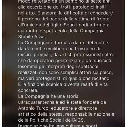
modo reiterato da un bambino di sette anni
alla descrizione dei tratti patologici insiti
nell’atto. E ancora: la difficoltà di concedere
il perdono del padre della vittima di fronte
all'omicida del figlio. Sono i nodi attorno a
cui ruota lo spettacolo della Compagnia
Stabile Assai.
La Compagnia è formata da ex detenuti e
da detenuti semiliberi che fruiscono di
misure premiali, da artisti professionisti oltre
che da operatori penitenziari e da musicisti.
Insomma gli interpreti degli spettacoli
realizzati non sono semplici attori sul palco,
ma veri protagonisti di quello che recitano.
E la finzione scenica diventa realtà di vita
concreta.
La Compagnia ha una storia
ultraquarantennale ed è stata fondata da
Antonio Turco, educatore e direttore
artistico della stessa, responsabile nazionale
delle Politiche Sociali dell’AICS,
l’associazione italiana cultura e sport