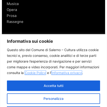
Musica
Opera
Prosa
Rassegne
Salerno
Informativa sui cookie
Personaggi
Questo sito del Comune di Salerno – Cultura utilizza cookie
Enogastronomia
tecnici e, previo consenso, cookie analitici e di terze parti
Mobilità a Salerno
per migliorare l’esperienza di navigazione e per servizi
Luoghi nei Dintorni
come mappe e video incorporati. Per maggiori informazioni
Link utili
consulta la
Cookie Policy
e l’
Informativa privacy
.
Accetta tutti
Personalizza
© 2026 Comune di Salerno – Tutti i diritti riservati