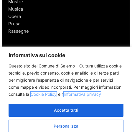
Mostre
Musica
Opera
Prosa
Rassegne
Salerno
Informativa sui cookie
Personaggi
Questo sito del Comune di Salerno – Cultura utilizza cookie
Enogastronomia
tecnici e, previo consenso, cookie analitici e di terze parti
Mobilità a Salerno
per migliorare l’esperienza di navigazione e per servizi
Luoghi nei Dintorni
come mappe e video incorporati. Per maggiori informazioni
Link utili
consulta la
Cookie Policy
e l’
Informativa privacy
.
Accetta tutti
Personalizza
© 2026 Comune di Salerno – Tutti i diritti riservati