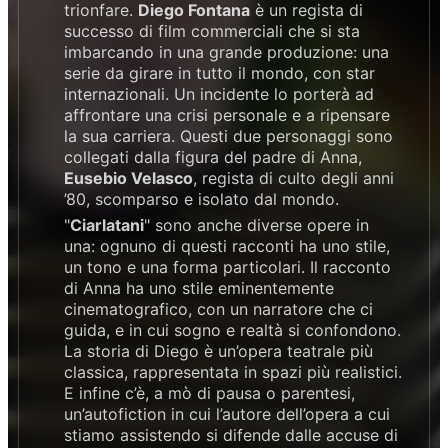
trionfare.
Diego Fontana
è un regista di
successo di film commerciali che si sta
imbarcando in una grande produzione: una
serie da girare in tutto il mondo, con star
internazionali. Un incidente lo porterà ad
affrontare una crisi personale e a ripensare
la sua carriera. Questi due personaggi sono
collegati dalla figura del padre di Anna,
Eusebio Velasco
, regista di culto degli anni
’80, scomparso e isolato dal mondo.
"
Ciarlatani
" sono anche diverse opere in
una: ognuno di questi racconti ha uno stile,
un tono e una forma particolari. Il racconto
di Anna ha uno stile eminentemente
cinematografico, con un narratore che ci
guida, e in cui sogno e realtà si confondono.
La storia di Diego è un’opera teatrale più
classica, rappresentata in spazi più realistici.
E infine c’è, a mò di pausa o parentesi,
un’autofiction in cui l’autore dell’opera a cui
stiamo assistendo si difende dalle accuse di