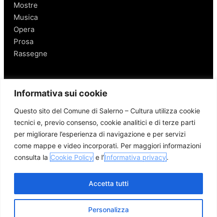
Mostre
Musica
Opera
Prosa
Rassegne
Salerno
Informativa sui cookie
Personaggi
Questo sito del Comune di Salerno – Cultura utilizza cookie
Enogastronomia
tecnici e, previo consenso, cookie analitici e di terze parti
Mobilità a Salerno
per migliorare l’esperienza di navigazione e per servizi
Luoghi nei Dintorni
come mappe e video incorporati. Per maggiori informazioni
Link utili
consulta la
Cookie Policy
e l’
Informativa privacy
.
Accetta tutti
Personalizza
© 2026 Comune di Salerno – Tutti i diritti riservati