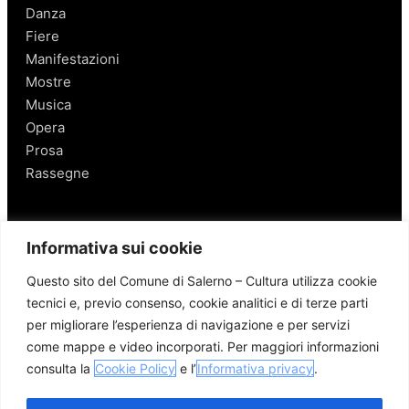
Danza
Fiere
Manifestazioni
Mostre
Musica
Opera
Prosa
Rassegne
Salerno
Informativa sui cookie
Personaggi
Questo sito del Comune di Salerno – Cultura utilizza cookie
Enogastronomia
tecnici e, previo consenso, cookie analitici e di terze parti
Mobilità a Salerno
per migliorare l’esperienza di navigazione e per servizi
Luoghi nei Dintorni
come mappe e video incorporati. Per maggiori informazioni
Link utili
consulta la
Cookie Policy
e l’
Informativa privacy
.