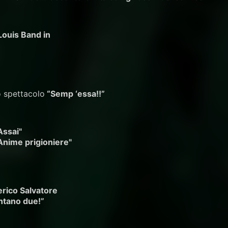
Louis Band in
o spettacolo
“Semp ‘essa!!”
Assai"
Anime prigioniere"
rico Salvatore
ntano due!”