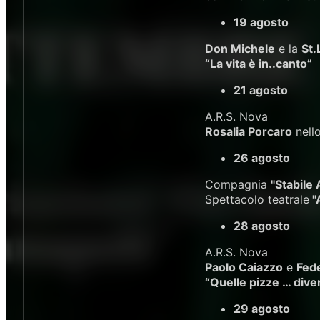
19 agosto
Don Michele
e la
St.
“La vita è in..canto”
21 agosto
A.R.S. Nova
Rosalia Porcaro
nell
26 agosto
Compagnia
"Stabile 
Spettacolo teatrale
"
28 agosto
A.R.S. Nova
Paolo Caiazzo
e
Fede
“Quelle pizze … dive
29 agosto