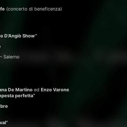
ife
(concerto di beneficenza)
no D’Angiò Show”
e
– Salerno
iana De Martino
ed
Enzo Varone
mpesta perfetta”
mbre
val”