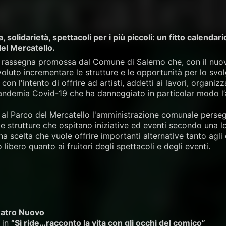
, solidarietà, spettacoli per i più piccoli: un fitto calendar
el Mercatello.
a rassegna promossa dal Comune di Salerno che, con il nuov
 voluto incrementare le strutture e le opportunità per lo svo
 con l'intento di offrire ad artisti, addetti ai lavori, organi
ndemia Covid-19 che ha danneggiato in particolar modo l’att
 al Parco del Mercatello l'amministrazione comunale perseg
e strutture che ospitano iniziative ed eventi secondo una 
: una scelta che vuole offrire importanti alternative tanto agli
libero quanto ai fruitori degli spettacoli e degli eventi.
atro Nuovo
in
“Si ride…racconto la vita con gli occhi del comico”