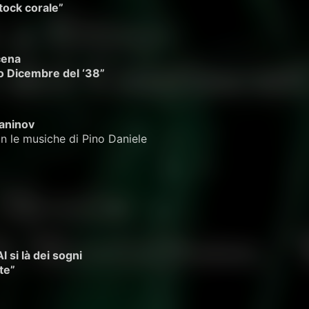
tock corale”
cena
o Dicembre del ‘38”
aninov
n le musiche di Pino Daniele
Al si là dei sogni
te”