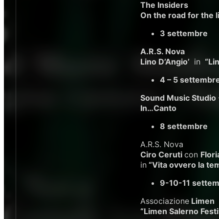
The Insiders
On the road for the l
3 settembre
A.R.S. Nova
Lino D’Angio’
in
“Li
4 – 5 settembr
Sound Music Studio
In…Canto
8 settembre
A.R.S. Nova
Ciro Ceruti
con
Flor
in
“Vita ovvero la te
9-10-11 sette
Associazione
Limen
“Limen Salerno Festi