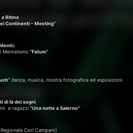
 a Ritmo
dei Continenti – Meeting”
Menti
s
di Mentalismo
“Fatum”
ouch”
danza, musica, mostra fotografica ed esposizioni
Al di là dei sogni
ini e ragazzi
“Una notte a Salerno”
 Regionale Cori Campani)