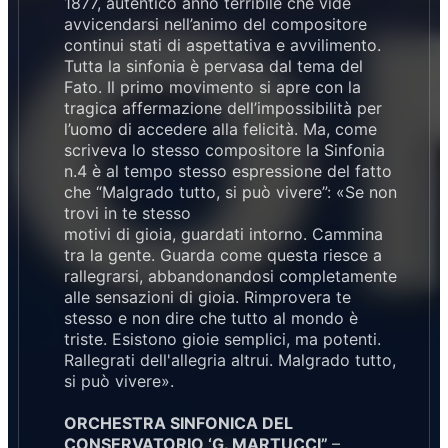
1877, autentico anno terribile che vide
avvicendarsi nell’animo del compositore
continui stati di aspettativa e avvilimento.
Tutta la sinfonia è pervasa dal tema del
Fato. Il primo movimento si apre con la
tragica affermazione dell’impossibilità per
l’uomo di accedere alla felicità. Ma, come
scriveva lo stesso compositore la Sinfonia
n.4 è al tempo stesso espressione del fatto
che “Malgrado tutto, si può vivere”: «Se non
trovi in te stesso
motivi di gioia, guardati intorno. Cammina
tra la gente. Guarda come questa riesce a
rallegrarsi, abbandonandosi completamente
alle sensazioni di gioia. Rimprovera te
stesso e non dire che tutto al mondo è
triste. Esistono gioie semplici, ma potenti.
Rallegrati dell'allegria altrui. Malgrado tutto,
si può vivere».
ORCHESTRA SINFONICA DEL
CONSERVATORIO ‘G. MARTUCCI”
–