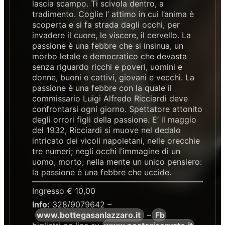
lascia scampo. Ti scivola dentro, a
tradimento. Coglie l’ attimo in cui l’anima è
scoperta e si fa strada dagli occhi, per
invadere il cuore, le viscere, il cervello. La
passione è una febbre che si insinua, un
morbo letale e democratico che devasta
senza riguardo ricchi e poveri, uomini e
donne, buoni e cattivi, giovani e vecchi. La
passione è una febbre con la quale il
commissario Luigi Alfredo Ricciardi deve
confrontarsi ogni giorno. Spettatore attonito
degli orrori figli della passione. E’ il maggio
del 1932, Ricciardi si muove nel dedalo
intricato dei vicoli napoletani, nelle orecchie
tre numeri; negli occhi l’immagine di un
uomo, morto; nella mente un unico pensiero:
la passione è una febbre che uccide.
Ingresso € 10,00
Info:
328/9079642 –
www.bottegasanlazzaro.it
–
Fb