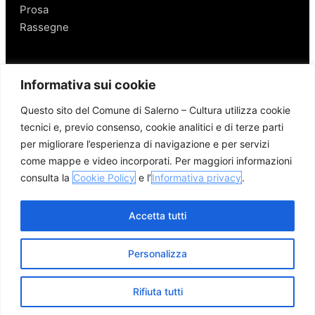
Prosa
Rassegne
Salerno
Informativa sui cookie
Personaggi
Questo sito del Comune di Salerno – Cultura utilizza cookie
Enogastronomia
tecnici e, previo consenso, cookie analitici e di terze parti
Mobilità a Salerno
per migliorare l’esperienza di navigazione e per servizi
Luoghi nei Dintorni
come mappe e video incorporati. Per maggiori informazioni
Link utili
consulta la
Cookie Policy
e l’
Informativa privacy
.
Accetta tutti
Personalizza
© 2026 Comune di Salerno – Tutti i diritti riservati
Credits
Privacy Policy
Cookie Policy
Rifiuta tutti
Apri me