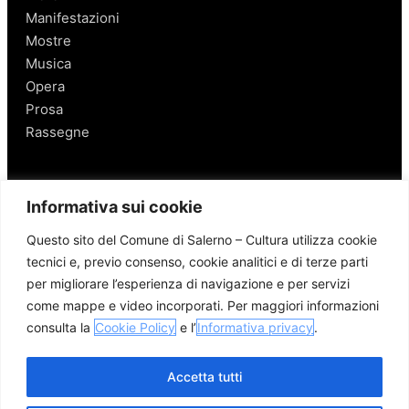
Manifestazioni
Mostre
Musica
Opera
Prosa
Rassegne
Salerno
Informativa sui cookie
Personaggi
Questo sito del Comune di Salerno – Cultura utilizza cookie
Enogastronomia
tecnici e, previo consenso, cookie analitici e di terze parti
Mobilità a Salerno
per migliorare l’esperienza di navigazione e per servizi
Luoghi nei Dintorni
come mappe e video incorporati. Per maggiori informazioni
Link utili
consulta la
Cookie Policy
e l’
Informativa privacy
.
Accetta tutti