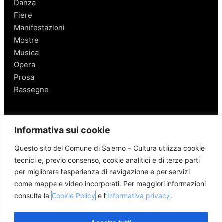
Danza
Fiere
Manifestazioni
Mostre
Musica
Opera
Prosa
Rassegne
Salerno
Informativa sui cookie
Personaggi
Questo sito del Comune di Salerno – Cultura utilizza cookie
Enogastronomia
tecnici e, previo consenso, cookie analitici e di terze parti
Mobilità a Salerno
per migliorare l’esperienza di navigazione e per servizi
Luoghi nei Dintorni
come mappe e video incorporati. Per maggiori informazioni
Link utili
consulta la
Cookie Policy
e l’
Informativa privacy
.