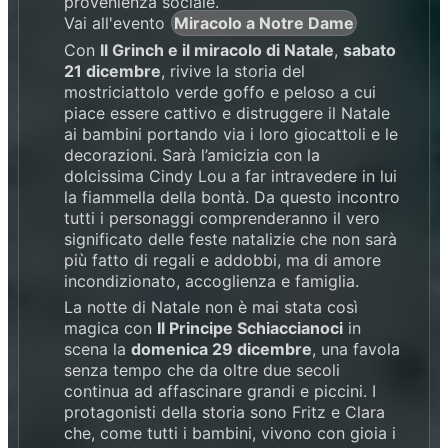
provenienza sociale.
Vai all'evento
Miracolo a Notre Dame
Con
Il Grinch e il miracolo di Natale
,
sabato
21 dicembre
, rivive la storia del
mostriciattolo verde goffo e peloso a cui
piace essere cattivo e distruggere il Natale
ai bambini portando via i loro giocattoli e le
decorazioni. Sarà l’amicizia con la
dolcissima Cindy Lou a far intravedere in lui
la fiammella della bontà. Da questo incontro
tutti i personaggi comprenderanno il vero
significato delle feste natalizie che non sarà
più fatto di regali e addobbi, ma di amore
incondizionato, accoglienza e famiglia.
La notte di Natale non è mai stata così
magica con
Il Principe Schiaccianoci
in
scena la
domenica 29 dicembre
, una favola
senza tempo che da oltre due secoli
continua ad affascinare grandi e piccini. I
protagonisti della storia sono Fritz e Clara
che, come tutti i bambini, vivono con gioia i