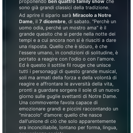
proponendo
ben quattro family show
che
sono già grandi classici della tradizione.
Ad aprire il sipario sarà
Miracolo a Notre
Dame
, il
7 dicembre
, di sabato. "Perchè un
uomo odia, perché un mostro ama" è il
grande quesito che si perde nella notte dei
tempi e a cui ancora non si è riusciti a dare
una risposta. Quello che è sicuro, è che
l'essere umano, in condizioni di solitudine, è
portato a reagire con l'odio o con l'amore.
Ed è questo il sottile fil rouge che unisce
tutti i personaggi di questo grande musical,
soli ma armati della forza e della volontà di
reagire e affrontare le avversità della vita,
pronti a guardare sorgere il sole di un nuovo
giorno sulle guglie svettanti di Notre Dame.
Una commovente favola capace di
emozionare grandi e piccini raccontando un
“miracolo” d’amore: quello che nasce
dall'unione di ciò che solo apparentemente
era inconciliabile, lontano per forma, lingua,