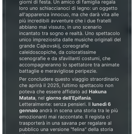
giorni di festa. Un amico di famiglia regala
loro uno schiaccianoci di legno: un oggetto
all'apparenza innocuo, ma che darà vita alle
più incredibili avventure che i due fratelli
abbiano mai vissuto, in uno scenario
incantato tra sogno e realtà. Uno spettacolo
unico impreziosita dalle musiche originali del
grande Cajkovskij, coreografie
caleidoscopiche, da coloratissime
scenografie e da sfavillanti costumi, che
accompagneranno lo spettatore tra animate
battaglie e meravigliose peripezie.
Per concludere questo viaggio straordinario
che aprirà il 2025, l’ultimo spettacolo non
poteva che essere affidato ad
Hakuna
Matata
, nel
giorno dell’Epifania
.
Letteralmente: senza pensieri. Il
lunedì 6
gennaio
andrà in scena una storia tra le più
emozionanti mai raccontate. Il regista ci
trasporterà in una savana per regalare al
pubblico una versione "felina" della storia