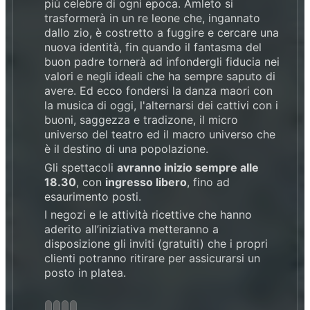
più celebre di ogni epoca. Amleto si
trasformerà in un re leone che, ingannato
dallo zio, è costretto a fuggire e cercare una
nuova identità, fin quando il fantasma del
buon padre tornerà ad infondergli fiducia nei
valori e negli ideali che ha sempre saputo di
avere. Ed ecco fondersi la danza maori con
la musica di oggi, l'alternarsi dei cattivi con i
buoni, saggezza e tradizone, il micro
universo del teatro ed il macro universo che
è il destino di una popolazione.
Gli spettacoli
avranno inizio sempre alle
18.30
, con
ingresso libero
, fino ad
esaurimento posti.
I negozi e le attività ricettive che hanno
aderito all’iniziativa metteranno a
disposizione gli inviti (gratuiti) che i propri
clienti potranno ritirare per assicurarsi un
posto in platea.