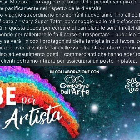
ssi. Ma sarà il coraggio e la forza della piccola vampira d
e pacificamente nel rispetto delle diversità.
 viaggio straordinario che aprirà il nuovo anno fino all’Epi
idato a “Mary Super Tata”, personaggio dalle mille sfaccett
à in questa epoca per cercare di cambiare le sorti infelici d
ondo per rallentare le folli corse e trasportare il pubblico 
y salverà i piccoli protagonisti della famiglia in cui lavora
o di aver vissuto la fanciullezza. Una storia che è un monito
fino ad esaurimento posti. I commercianti che hanno aderito a
i clienti potranno ritirare per assicurarsi un posto in platea.