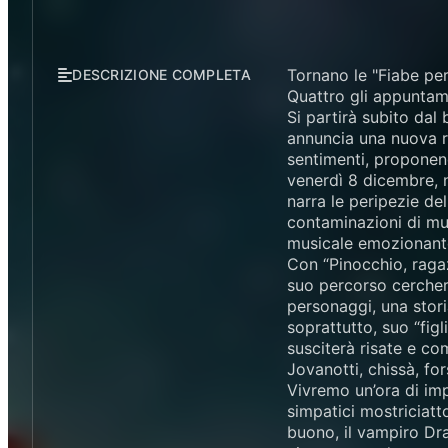
Tornano le "Fiabe per
DESCRIZIONE COMPLETA
Quattro gli appuntame
Si partirà subito dal
annuncia una nuova ra
sentimenti, proponend
venerdì 8 dicembre, n
narra le peripezie del
contaminazioni di mu
musicale emozionante
Con “Pinocchio, ragaz
suo percorso cercher
personaggi, una stori
soprattutto, suo “fig
susciterà risate e co
Jovanotti, chissà, fo
Vivremo un’ora di imp
simpatici mostriciatt
buono, il vampiro Drac