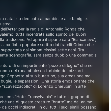
o natalizio dedicato ai bambini e alle famiglie.
gusteo.
dell’Arte” per la regia di Antonello Ronga che
lerno, tutta incentrata sullo spirito dei buoni
 tradizione. Ad aprire il sipario sarà “Biancaneve”,
ssima fiaba popolare scritta dai fratelli Grimm che
, supportata dai simpaticissimi sette nani. Tra
onente scenografia, sarà senza dubbio una commedia
enture di un impertinente “pezzo di legno” che nel
fondo del rocambolesco turbinio dei bizzarri
lega Geppetto al suo burattino, sua creazione ma,
e bugie, le separazioni. Una storia emozionante che
o “scavezzacollo” di Lorenzo Cherubini in arte
e, con “Hotel Transylvania” e tutto il gruppo di
nché una di queste creature “brutte” ma dall’animo
da occhi indiscreti, in cui tutti i suoi simili possano