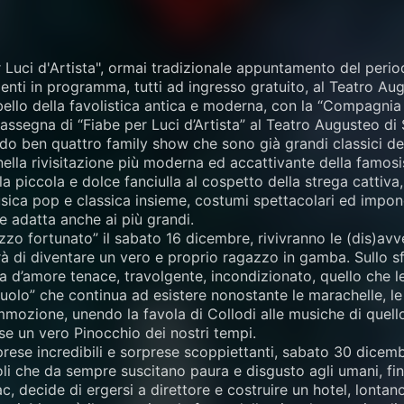
 Luci d'Artista", ormai tradizionale appuntamento del period
nti in programma, tutti ad ingresso gratuito, al Teatro Au
 bello della favolistica antica e moderna, con la “Compagnia 
ssegna di “Fiabe per Luci d’Artista” al Teatro Augusteo di Sa
o ben quattro family show che sono già grandi classici della
ella rivisitazione più moderna ed accattivante della famosi
la piccola e dolce fanciulla al cospetto della strega cattiva
sica pop e classica insieme, costumi spettacolari ed imp
 adatta anche ai più grandi.
zo fortunato” il sabato 16 dicembre, rivivranno le (dis)avv
à di diventare un vero e proprio ragazzo in gamba. Sullo s
a d’amore tenace, travolgente, incondizionato, quello che 
liuolo” che continua ad esistere nonostante le marachelle, l
mmozione, unendo la favola di Collodi alle musiche di quell
rse un vero Pinocchio dei nostri tempi.
rese incredibili e sorprese scoppiettanti, sabato 30 dicembr
oli che da sempre suscitano paura e disgusto agli umani, fi
, decide di ergersi a direttore e costruire un hotel, lontano 