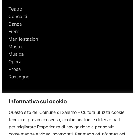
Teatro
Concerti
Danza
Fiere
Manifestazioni
Mostre
Musica
Opera
Prosa
Rassegne
Salerno
Informativa sui cookie
Personaggi
Questo sito del Comune di Salerno – Cultura utilizza cookie
Enogastronomia
tecnici e, previo consenso, cookie analitici e di terze parti
Mobilità a Salerno
per migliorare l’esperienza di navigazione e per servizi
Luoghi nei Dintorni
come mappe e video incorporati. Per maggiori informazioni