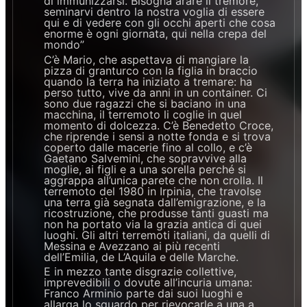
di immunizzarsi. Bisogna arare il tremore,
seminarvi dentro la nostra voglia di essere
qui e di vedere con gli occhi aperti che cosa
enorme è ogni giornata, qui nella crepa del
mondo”
C’è Mario, che aspettava di mangiare la
pizza di granturco con la figlia in braccio
quando la terra ha iniziato a tremare: ha
perso tutto, vive da anni in un container. Ci
sono due ragazzi che si baciano in una
macchina, il terremoto li coglie in quel
momento di dolcezza. C’è Benedetto Croce,
che riprende i sensi a notte fonda e si trova
coperto dalle macerie fino al collo, e c’è
Gaetano Salvemini, che sopravvive alla
moglie, ai figli e a una sorella perché si
aggrappa all’unica parete che non crolla. Il
terremoto del 1980 in Irpinia, che travolse
una terra già segnata dall’emigrazione, e la
ricostruzione, che produsse tanti guasti ma
non ha portato via la grazia antica di quei
luoghi. Gli altri terremoti italiani, da quelli di
Messina e Avezzano ai più recenti
dell’Emilia, de L’Aquila e delle Marche.
E in mezzo tante disgrazie collettive,
imprevedibili o dovute all’incuria umana:
Franco Arminio parte dai suoi luoghi e
allarga lo sguardo per rievocarle a una a