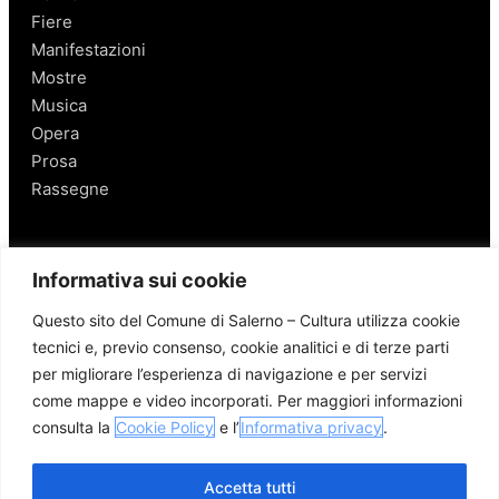
Fiere
Manifestazioni
Mostre
Musica
Opera
Prosa
Rassegne
Salerno
Informativa sui cookie
Personaggi
Questo sito del Comune di Salerno – Cultura utilizza cookie
Enogastronomia
tecnici e, previo consenso, cookie analitici e di terze parti
Mobilità a Salerno
per migliorare l’esperienza di navigazione e per servizi
Luoghi nei Dintorni
come mappe e video incorporati. Per maggiori informazioni
Link utili
consulta la
Cookie Policy
e l’
Informativa privacy
.
Accetta tutti