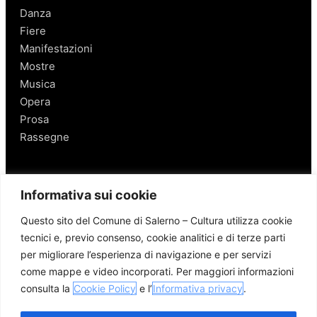
Danza
Fiere
Manifestazioni
Mostre
Musica
Opera
Prosa
Rassegne
Salerno
Informativa sui cookie
Personaggi
Questo sito del Comune di Salerno – Cultura utilizza cookie
Enogastronomia
tecnici e, previo consenso, cookie analitici e di terze parti
Mobilità a Salerno
per migliorare l’esperienza di navigazione e per servizi
Luoghi nei Dintorni
come mappe e video incorporati. Per maggiori informazioni
Link utili
consulta la
Cookie Policy
e l’
Informativa privacy
.