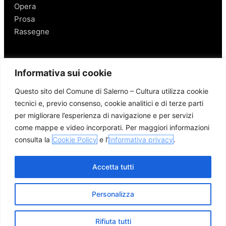
Opera
Prosa
Rassegne
Salerno
Informativa sui cookie
Personaggi
Questo sito del Comune di Salerno – Cultura utilizza cookie
Enogastronomia
tecnici e, previo consenso, cookie analitici e di terze parti
Mobilità a Salerno
per migliorare l’esperienza di navigazione e per servizi
Luoghi nei Dintorni
come mappe e video incorporati. Per maggiori informazioni
Link utili
consulta la
Cookie Policy
e l’
Informativa privacy
.
Accetta tutti
Personalizza
© 2026 Comune di Salerno – Tutti i diritti riservati
Credits
Privacy Policy
Cookie Policy
Rifiuta tutti
Apri me