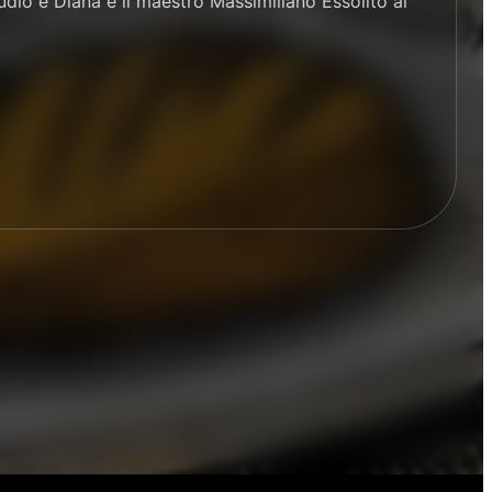
udio e Diana e il maestro Massimiliano Essolito al