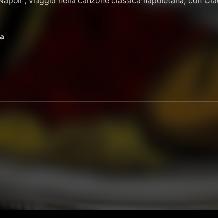
 Napoli", viaggio nella canzone classica napoletana, con Cla
a