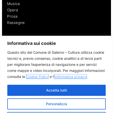
Musica
Opera
Prosa
Rassegne
Salerno
Informativa sui cookie
Personaggi
Questo sito del Comune di Salerno – Cultura utilizza cookie
Enogastronomia
tecnici e, previo consenso, cookie analitici e di terze parti
Mobilità a Salerno
per migliorare l’esperienza di navigazione e per servizi
Luoghi nei Dintorni
come mappe e video incorporati. Per maggiori informazioni
Link utili
consulta la
Cookie Policy
e l’
Informativa privacy
.
Accetta tutti
Personalizza
© 2026 Comune di Salerno – Tutti i diritti riservati