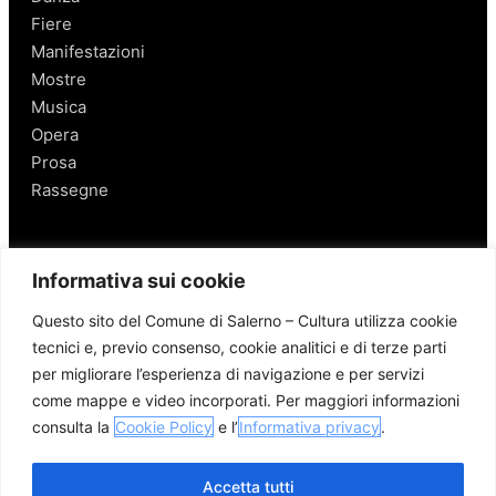
Fiere
Manifestazioni
Mostre
Musica
Opera
Prosa
Rassegne
Salerno
Informativa sui cookie
Personaggi
Questo sito del Comune di Salerno – Cultura utilizza cookie
Enogastronomia
tecnici e, previo consenso, cookie analitici e di terze parti
Mobilità a Salerno
per migliorare l’esperienza di navigazione e per servizi
Luoghi nei Dintorni
come mappe e video incorporati. Per maggiori informazioni
Link utili
consulta la
Cookie Policy
e l’
Informativa privacy
.
Accetta tutti