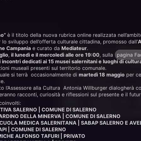
no”
è il titolo della nuova rubrica online realizzata nell’amb
lo sviluppo dell’offerta culturale cittadina, promosso dall’
A
ne Campania
e curato da
Mediateur
.
glio
,
il lunedì e il mercoledì alle ore 19:00
, sulla
pagina F
i incontri dedicati ai 15 musei salernitani e luoghi di cultur
zioni museali presenti sul territorio comunale.
uale si terrà occasionalmente di
martedì 18 maggio
per ce
ce.
l’Assessore alla Cultura Antonia Willburger dialogherà con 
anno racconti, curiosità e riflessioni sul presente e il futu
coinvolti:
TIVA SALERNO | COMUNE DI SALERNO
ARDINO DELLA MINERVA | COMUNE DI SALERNO
CUOLA MEDICA SALERNITANA | SABAP SALERNO E AVEL
PI | COMUNE DI SALERNO
ICHE ALFONSO TAFURI | PRIVATO