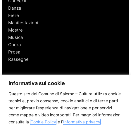
Concerti
Danza
Fiere
Manifestazioni
Mostre
Musica
Opera
Prosa
Rassegne
Salerno
Informativa sui cookie
Personaggi
Questo sito del Comune di Salerno – Cultura utilizza cookie
Enogastronomia
tecnici e, previo consenso, cookie analitici e di terze parti
Mobilità a Salerno
per migliorare l’esperienza di navigazione e per servizi
Luoghi nei Dintorni
come mappe e video incorporati. Per maggiori informazioni
Link utili
consulta la
Cookie Policy
e l’
Informativa privacy
.