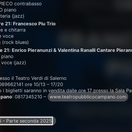
ECO contrabasso
O piano
eria (jazz)
e 21: Francesco Piu Trio
 e chitarra
e voce
(rock blues)
 21: Enrico Pieranunzi & Valentina Ranalli Cantare Pieran
 piano
voce (jazz)
esso il Teatro Verdi di Salerno
 089662141 ore 10/13 – 17/20
 i biglietti saranno in vendita dalle ore 17 presso la Sala P
mpano
: 0817345210 –
www.teatropubblicocampano.com