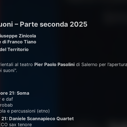
 suoni – Parte seconda 2025
Giuseppe Zinicola
e di Franco Tiano
el Territorio
entali al teatro
Pier Paolo Pasolini
di Salerno per l’apertur
i suoni".
 ore 21: Soma
 e daf
 robab
a e percussioni (etno)
e 21: Daniele Scannapieco Quartet
CO sax tenore