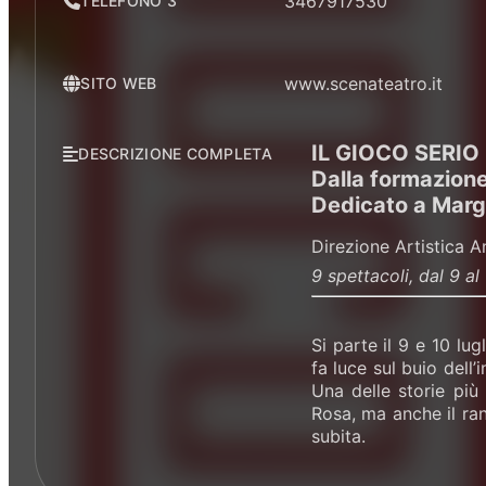
3467917530
TELEFONO 3
www.scenateatro.it
SITO WEB
IL GIOCO SERIO
DESCRIZIONE COMPLETA
Dalla formazione
Dedicato a Marg
Direzione Artistica 
9 spettacoli, dal 9 a
Si parte il 9 e 10 l
fa luce sul buio dell’i
Una delle storie più
Rosa, ma anche il ran
subita.