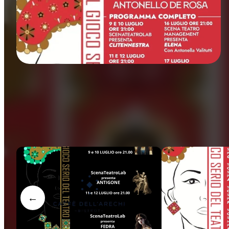
Prosa
←