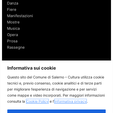
Danza
Fiere
Manifestazioni
Mostre
Musica
Opera
Prosa
Rassegne
Salerno
Informativa sui cookie
Personaggi
Questo sito del Comune di Salerno – Cultura utilizza cookie
Enogastronomia
tecnici e, previo consenso, cookie analitici e di terze parti
Mobilità a Salerno
per migliorare l’esperienza di navigazione e per servizi
Luoghi nei Dintorni
come mappe e video incorporati. Per maggiori informazioni
Link utili
consulta la
Cookie Policy
e l’
Informativa privacy
.