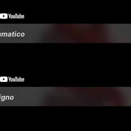
mmatico
uigno