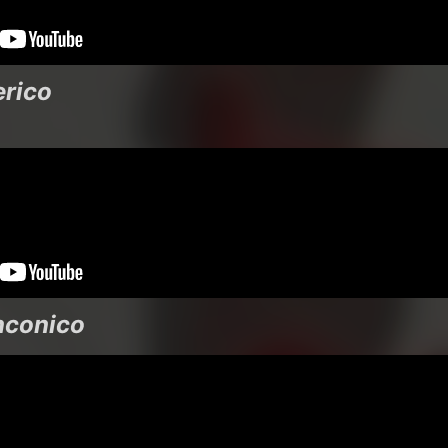
erico
anconico