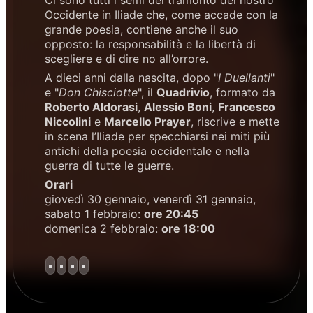
Ci sono tutti i semi del tramonto del nostro
Occidente in Iliade che, come accade con la
grande poesia, contiene anche il suo
opposto: la responsabilità e la libertà di
scegliere e di dire no all’orrore.
A dieci anni dalla nascita, dopo "
I Duellanti
"
e "
Don Chisciotte
", il
Quadrivio
, formato da
Roberto Aldorasi
,
Alessio Boni
,
Francesco
Niccolini
e
Marcello Prayer
, riscrive e mette
in scena l’Iliade per specchiarsi nei miti più
antichi della poesia occidentale e nella
guerra di tutte le guerre.
Orari
giovedì 30 gennaio, venerdì 31 gennaio,
sabato 1 febbraio:
ore 20:45
domenica 2 febbraio:
ore 18:00