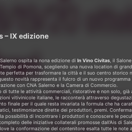
s – IX edizione
 Salerno ospita la nona edizione di
In Vino Civitas
, il Salon
l Tempio di Pomona, scegliendo una nuova location di grande 
e perfetta per trasformare la città e il suo centro storico n
questo novità rappresenta il fulcro di un nuovo programma 
orazione con CNA Salerno e la Camera di Commercio.
di tutte le attività commerciali, ristorative e non solo, già 
ioni vitivinicole italiane, le racconterà attraverso degustaz
to finale per il quale resta invariata la formula che ha cara
ici, testimonianze dirette dei produttori, premi. Conferma
a possibilità di incontrare i produttori e conoscere le peculi
mpleto delle iniziative collaterali promosse dall’Ais di Sal
ove la conformazione del contenitore esalta tutte le note 