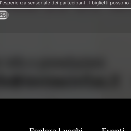
l'esperienza sensoriale dei partecipanti. I biglietti possono 