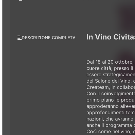
In Vino Civita
DESCRIZIONE COMPLETA
Dal 18 al 20 ottobre,
cuore città, presso i
essere strategicament
del Salone del Vino, 
Createam, in collab
Con il coinvolgimento 
primo piano le produz
approderanno all’even
approfondimenti temat
nazioni, che avranno l
anche il programma co
Così come nel vino, d