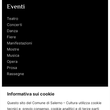
Eventi
Teatro
Concerti
Danza
Fiere
Manifestazioni
Mostre
Musica
Opera
Prosa
Rassegne
Salerno
Informativa sui cookie
Personaggi
Questo sito del Comune di Salerno – Cultura utilizza cookie
Enogastronomia
tecnici e, previo consenso, cookie analitici e di terze parti