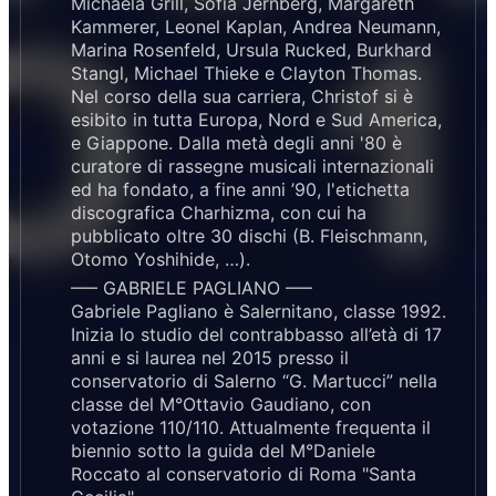
Michaela Grill, Sofia Jernberg, Margareth
Kammerer, Leonel Kaplan, Andrea Neumann,
Marina Rosenfeld, Ursula Rucked, Burkhard
Stangl, Michael Thieke e Clayton Thomas.
Nel corso della sua carriera, Christof si è
esibito in tutta Europa, Nord e Sud America,
e Giappone. Dalla metà degli anni '80 è
curatore di rassegne musicali internazionali
ed ha fondato, a fine anni ’90, l'etichetta
discografica Charhizma, con cui ha
pubblicato oltre 30 dischi (B. Fleischmann,
Otomo Yoshihide, …).
—– GABRIELE PAGLIANO —–
Gabriele Pagliano è Salernitano, classe 1992.
Inizia lo studio del contrabbasso all’età di 17
anni e si laurea nel 2015 presso il
conservatorio di Salerno “G. Martucci” nella
classe del M°Ottavio Gaudiano, con
votazione 110/110. Attualmente frequenta il
biennio sotto la guida del M°Daniele
Roccato al conservatorio di Roma "Santa