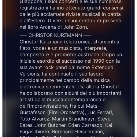
Giappone; i suoi concerti e le sue numerose
registrazioni hanno ottenuto grandi consensi
dalle più acclamate riviste musicali in patria
e all'estero. Diversi i suoi contributi presenti
nel libro Arcana di John Zorn.
—– CHRISTOF KURZMANN —–
Christof Kurzmann (elettronica, strumenti a
fiato, voce) è un musicista, interprete,
compositore e promoter austriaco. Dopo un
iniziale esordio di successo nel 1990 con la
sua avant rock band dal nome Extended
Versions, ha continuato il suo lavoro
principalmente nel campo della musica
elettronica sperimentale. Da allora Christof
ha collaborato con alcuni dei più importanti
artisti della musica contemporanea e
dell'improvvisazione, tra cui Mats
Gustafsson (Fire! Orchestra), Luc Ferrari,
Toto Alvarez, Martin Brandlmayr, Steve
Bates, John Butcher, Eden Carrasco, Kai
Fagaschinski, Bernhard Fleischmann,