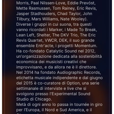
Morris, Paal Nilssen-Love, Eddie Prevóst,
Mette Rasmussen, Tom Rainey, Eric Revis,
Jasper Stadhouders, Chad Taylor, John
Tilbury, Mars Williams, Nate Wooley).
Diverse i gruppi in cui suona, tra questi
vanno ricordati i Marker, i Made To Break,
Lean Left, Shelter, The DKV Trio, The Eric
Revis Quartet, VWCR, DEK, il suo grande
ensemble Entr'acte, i progetti Momentum.
Ha co-fondato Catalytic Sound nel 2012,
un'organizzazione dedicata alla sostenibilità
economica dei musicisti creativi che
improvvisano, e da allora ne è il direttore.
Nel 2014 ha fondato Audiographic Records,
etichetta musicale indipendente e dal giugno
del 2015 è co-curatore di Option, una serie
settimanale di interviste e live che si
svolgono presso l'Experimental Sound
Studio di Chicago.
Metà di ogni anno lo passa in tournée in giro
per l’Europa, il Nord e Sud America, e il