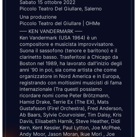
Sabato 15 ottobre 2022
Piccolo Teatro Del Giullare, Salerno
Una produzione
Piccolo Teatro del Giullare | OHMe
—– KEN VANDERMARK —–
Ken Vandermark (USA 1964) è un
compositore e musicista improvvisatore.
Suona il sassofono (tenore e baritono) e il
clarinetto basso. Trasferitosi a Chicago da
Boston nel 1989, ha lavorato dall'inizio degli
anni '90 in poi, sia come artista che come
organizzatore in Nord America e in Europa,
registrando con moltissimi musicisti di fama
internazionale (Tra questi possiamo
ricordare nomi come Peter Brötzmann,
Hamid Drake, Terrie Ex (The EX), Mats
Gustafsson (Fire! Orchestra), Fred Anderson,
Ab Baars, Sylvie Courvoisier, Tim Daisy, Kris
Davis, Elisabeth Harnik, Steve Heather, Didi
Kern, Kent Kessler, Paul Lytton, Joe McPhee,
Andy Moor, Jason Moran, Ikue Mori , Joe