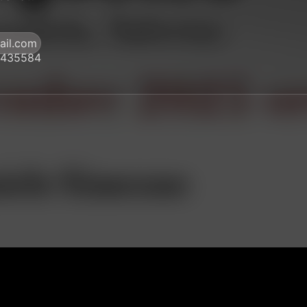
ail.com
28435584