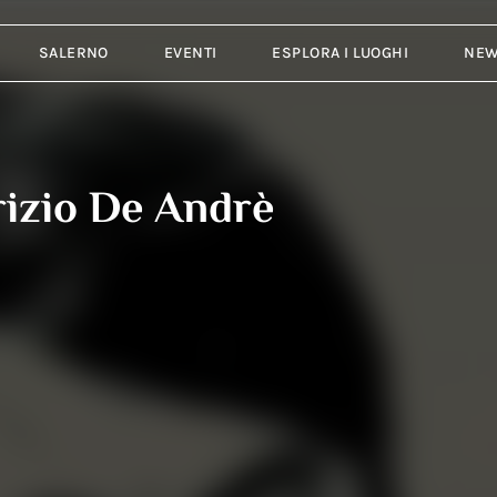
SALERNO
EVENTI
ESPLORA I LUOGHI
NE
rizio De Andrè