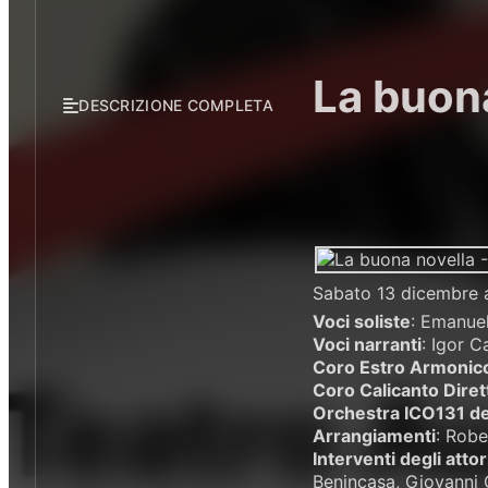
La buona
DESCRIZIONE COMPLETA
Sabato 13 dicembre 
Voci soliste
: Emanuel
Voci narranti
: Igor C
Coro Estro Armonico
Coro Calicanto Diret
Orchestra ICO131 del
Arrangiamenti
: Robe
Interventi degli atto
Benincasa, Giovanni 