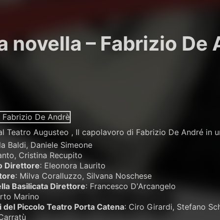
 novella – Fabrizio De
al Teatro Augusteo ,
Il capolavoro di Fabrizio De André in 
a Baldi, Daniele Simeone
anto, Cristina Recupito
 Direttore
: Eleonora Laurito
tore
: Milva Coralluzzo, Silvana Noschese
la Basilicata Direttore
: Francesco D'Arcangelo
rto Marino
ri del Piccolo Teatro Porta Catena
: Ciro Girardi, Stefano S
Carratù