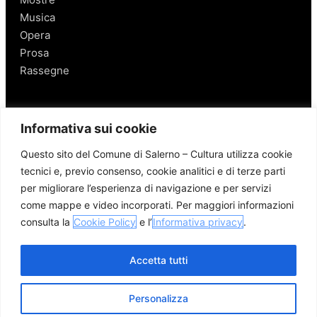
Musica
Opera
Prosa
Rassegne
Salerno
Informativa sui cookie
Personaggi
Questo sito del Comune di Salerno – Cultura utilizza cookie
Enogastronomia
tecnici e, previo consenso, cookie analitici e di terze parti
Mobilità a Salerno
per migliorare l’esperienza di navigazione e per servizi
Luoghi nei Dintorni
come mappe e video incorporati. Per maggiori informazioni
Link utili
consulta la
Cookie Policy
e l’
Informativa privacy
.
Accetta tutti
Personalizza
© 2026 Comune di Salerno – Tutti i diritti riservati