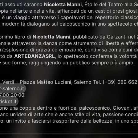
ti assoluti saranno
Nicoletta Manni
, Étoile del Teatro alla 
pia nell’arte e nella vita, affiancati da un cast di prestigiosi
 è un viaggio attraverso i capolavori del repertorio classic
e modernità dialogano sul palcoscenico in uno spettacolo ch
monimo libro di
Nicoletta Manni
, pubblicato da Garzanti nel 2
onale attraverso la danza come strumento di libertà e affe
n’esplosione di grazia ed emozione, condivisa con alcuni dei 
ato da
ARTEDANZASRL
, lo spettacolo conferma la volontà
 le sue forme, raggiungendo un pubblico sempre più ampio.
ro Verdi – Piazza Matteo Luciani, Salerno Tel. (+39) 089 662
salerno.it
17:00-20:00
icket.it
ono una coppia dentro e fuori dal palcoscenico. Giovani, af
ano un’idea di arte che è anche stile di vita, passione condi
o: un invito a lasciarsi trasportare dalla bellezza, in uno s