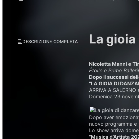
La gioia
DESCRIZIONE COMPLETA
Nicoletta Manni e T
Étoile e Primo Balleri
Dopo il successi dell
"LA GIOIA DI DANZA
ARRIVA A SALERNO al
Domenica 23 novemb
Dopo aver emozionato 
nuovo programma e u
Lo show arriva dom
"
Musica d’Artista 20