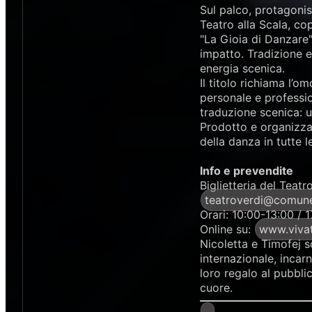
Sul palco, protagonis
Teatro alla Scala, cop
"La Gioia di Danzare"
impatto. Tradizione 
energia scenica.
Il titolo richiama l’o
personale e professi
traduzione scenica: u
Prodotto e organizz
della danza in tutte
Info e prevendite
Biglietteria del Teat
teatroverdi@comune.
Orari: 10:00-13:00 / 
Online su:
www.vivat
Nicoletta e Timofej s
internazionale, incarn
loro regalo al pubblic
cuore.