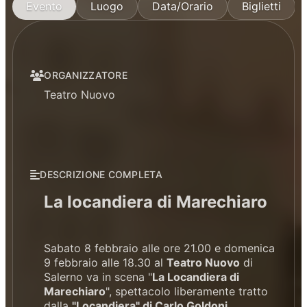
Evento
Luogo
Data/Orario
Biglietti
ORGANIZZATORE
Teatro Nuovo
DESCRIZIONE COMPLETA
La locandiera di Marechiaro
Sabato 8 febbraio alle ore 21.00 e domenica
9 febbraio alle 18.30 al
Teatro Nuovo
di
Salerno va in scena "
La Locandiera di
Marechiaro
", spettacolo liberamente tratto
dalla
"Locandiera" di Carlo Goldoni
,