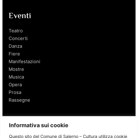
Eventi
Teatro
Concerti
Danza
Fiere
Manifestazioni
Mostre
Musica
Opera
Prosa
Rassegne
Salerno
Informativa sui cookie
Personaggi
Questo sito del Comune di Salerno – Cultura utilizza cookie