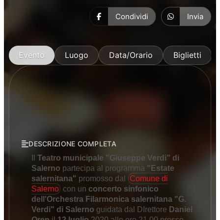
Condividi
Invia
Evento
Luogo
Data/Orario
Biglietti
DESCRIZIONE COMPLETA
Il
Teatro municipale "Giuseppe Verdi" di
Salerno
partecipa al programma
"Estate
salernitana"
promosso dal
Comune di
Salerno
con un
concerto sinfonico
dell'Orchestra Filarmonica salernitana "G.
Verdi" di Salerno
guidata dal DIrettore
Daniel
Oren
il
12 luglio
2020 alle ore 21.00 presso