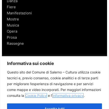
Danza
Fiere
Manifestazioni
Mostre
Musica
Opera
Prosa
Rassegne
Salerno
Informativa sui cookie
Personaggi
Questo sito del Comune di Salerno – Cultura utilizza cookie
Enogastronomia
tecnici e, previo consenso, cookie analitici e di terze parti
Mobilità a Salerno
per migliorare l’esperienza di navigazione e per servizi
Luoghi nei Dintorni
come mappe e video incorporati. Per maggiori informazioni
Link utili
consulta la
Cookie Policy
e l’
Informativa privacy
.
Accetta tutti