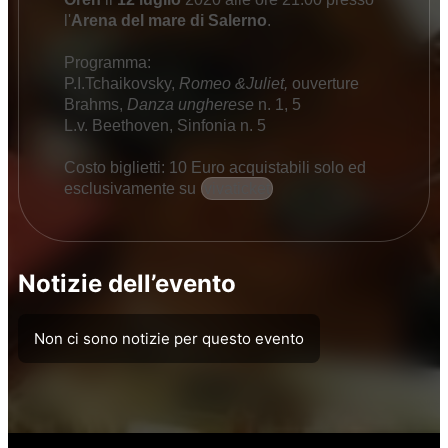
l'
Arena del mare di Salerno
.
Programma:
P.I.Tchaikovsky,
Romeo &Juliet,
ouverture
Brahms,
Danza ungherese
n. 1, 5
L.v. Beethoven, Sinfonia n. 5
Costo biglietti: 10 Euro acquistabili solo ed
esclusivamente su
vivaticket
Notizie dell’evento
Non ci sono notizie per questo evento