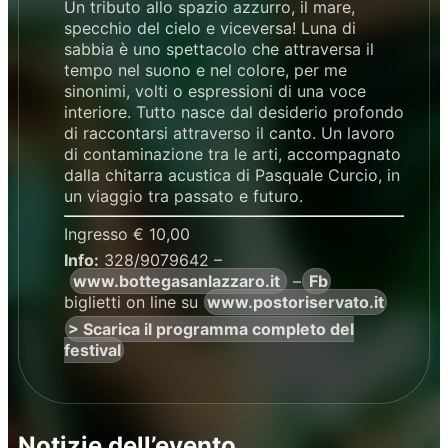
Un tributo allo spazio azzurro, il mare,
specchio del cielo e viceversa! Luna di
sabbia è uno spettacolo che attraversa il
tempo nel suono e nel colore, per me
sinonimi, volti o espressioni di una voce
interiore. Tutto nasce dal desiderio profondo
di raccontarsi attraverso il canto. Un lavoro
di contaminazione tra le arti, accompagnato
dalla chitarra acustica di Pasquale Curcio, in
un viaggio tra passato e futuro.
Ingresso € 10,00
Info:
328/9079642 –
www.bottegasanlazzaro.it
–
Fb
biglietti on line su
www.postoriservato.it
> Scarica il programma completo del
festival
Notizie dell’evento