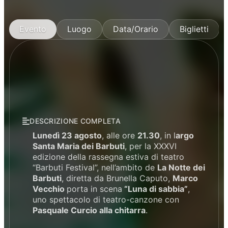
Evento
Luogo
Data/Orario
Biglietti
DESCRIZIONE COMPLETA
Lunedì 23 agosto
, alle ore
21.30
, in l
argo
Santa Maria dei Barbuti
, per la XXXVI
edizione della rassegna estiva di teatro
“Barbuti Festival”, nell’ambito de
La Notte dei
Barbuti
, diretta da Brunella Caputo,
Marco
Vecchio
porta in scena
“Luna di sabbia”
,
uno spettacolo di teatro-canzone con
Pasquale Curcio alla chitarra
.